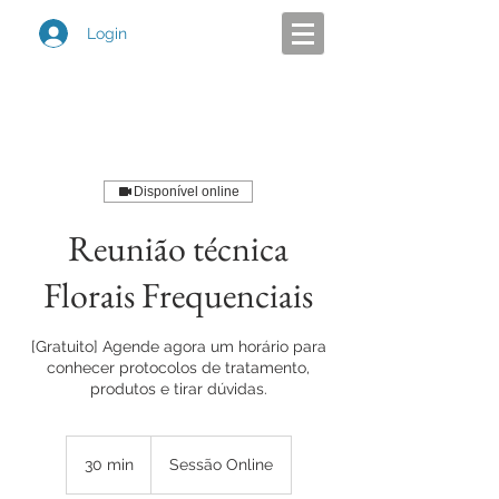
Login
Disponível online
Reunião técnica
Florais Frequenciais
[Gratuito] Agende agora um horário para
conhecer protocolos de tratamento,
produtos e tirar dúvidas.
30 min
3
Sessão Online
0